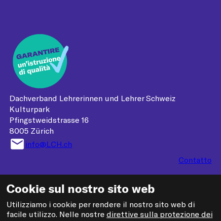
Dachverband Lehrerinnen und Lehrer Schweiz
Kulturpark
Pfingstweidstrasse 16
8005 Zürich
info@LCH.ch
Contatto
Media
Cookie sul nostro sito web
Impressum
Utilizziamo i cookie per rendere il nostro sito web di
Protezione dei dati
facile utilizzo. Nelle nostre
direttive sulla protezione dei